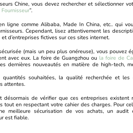
urs Chine, vous devez rechercher et sélectionner votr
 Fournisseur
”.
en ligne comme Alibaba, Made In China, etc.. qui vou
rnisseurs. Cependant, lisez attentivement les descript
t d’entreprises fictives sur ces sites internet.
écurisée (mais un peu plus onéreuse), vous pouvez ég
ment avec eux. La foire de Guangzhou ou
la foire de C
les dernières nouveautés en matière de high-tech, mede
 quantités souhaitées, la qualité recherchée et les 
s attentes.
it désormais de vérifier que ces entreprises existent 
 tout en respectant votre cahier des charges. Pour cela
une meilleure sécurisation de vos achats, un audit 
r est fiable.